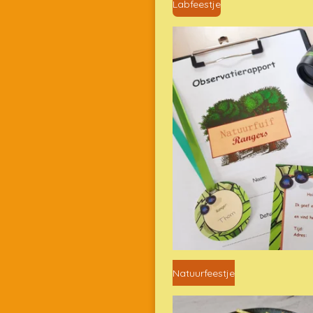
Labfeestje
Natuurfeestje