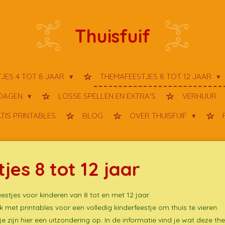
Thuisfuif
JES 4 TOT 8 JAAR
THEMAFEESTJES 8 TOT 12 JAAR
TDAGEN
LOSSE SPELLEN EN EXTRA'S
VERHUUR
TIS PRINTABLES
BLOG
OVER THUISFUIF
es 8 tot 12 jaar
eestjes voor kinderen van 8 tot en met 12 jaar.
met printables voor een volledig kinderfeestje om thuis te vieren.
je zijn hier een uitzondering op. In de informatie vind je wat deze t