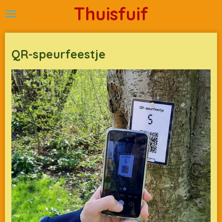
Thuisfuif
Ga
direct
naar
de
QR-speurfeestje
hoofdinhoud