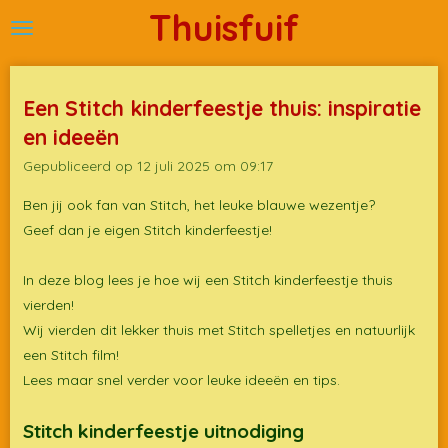
Thuisfuif
Ga
direct
naar
de
Een Stitch kinderfeestje thuis: inspiratie
hoofdinhoud
en ideeën
Gepubliceerd op 12 juli 2025 om 09:17
Ben jij ook fan van Stitch, het leuke blauwe wezentje?
Geef dan je eigen Stitch kinderfeestje!
In deze blog lees je hoe wij een Stitch kinderfeestje thuis
vierden!
Wij vierden dit lekker thuis met Stitch spelletjes en natuurlijk
een Stitch film!
Lees maar snel verder voor leuke ideeën en tips.
Stitch kinderfeestje uitnodiging