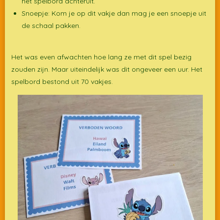
het spelbord achteruit.
Snoepje: Kom je op dit vakje dan mag je een snoepje uit
de schaal pakken.
Het was even afwachten hoe lang ze met dit spel bezig
zouden zijn. Maar uiteindelijk was dit ongeveer een uur. Het
spelbord bestond uit 70 vakjes.