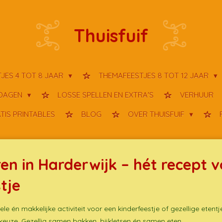
Thuisfuif
JES 4 TOT 8 JAAR
THEMAFEESTJES 8 TOT 12 JAAR
TDAGEN
LOSSE SPELLEN EN EXTRA'S
VERHUUR
TIS PRINTABLES
BLOG
OVER THUISFUIF
ren in Harderwijk – hét recept 
tje
le én makkelijke activiteit voor een kinderfeestje of gezellige etent
euze. Gezellig samen bakken, bijkletsen én samen eten.