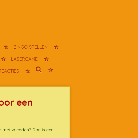
BINGO SPELLEN
LASERGAME
REACTIES
voor een
je met vrienden? Dan is een