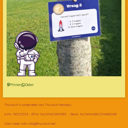
Pinnen
Delen
Thuisfuif is onderdeel van Thuisfuif feestjes.
KVK: 74552503 - BTW: NL001423891B15 - Bank: NL13KNAB0259488348
Voor meer info: info@thuisfuif.net