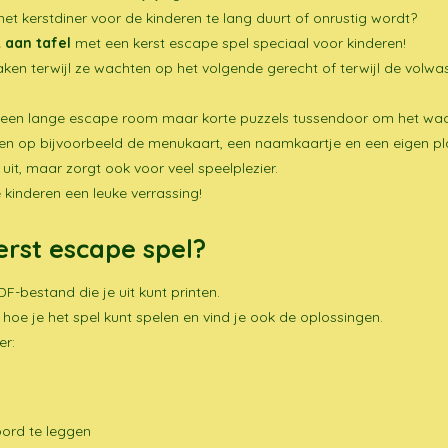
het kerstdiner voor de kinderen te lang duurt of onrustig wordt?
 aan tafel
met een kerst escape spel speciaal voor kinderen!
ken terwijl ze wachten op het volgende gerecht of terwijl de volwas
 geen lange escape room maar korte puzzels tussendoor om het wach
aten op bijvoorbeeld de menukaart, een naamkaartje en een eigen p
jk uit, maar zorgt ook voor veel speelplezier.
kinderen een leuke verrassing!
erst escape spel?
DF-bestand die je uit kunt printen.
 hoe je het spel kunt spelen en vind je ook de oplossingen.
er:
bord te leggen