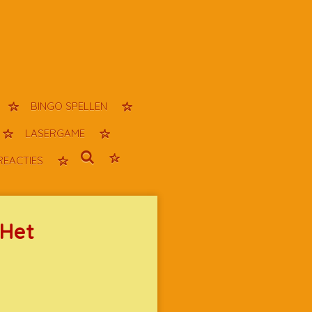
BINGO SPELLEN
LASERGAME
REACTIES
 Het