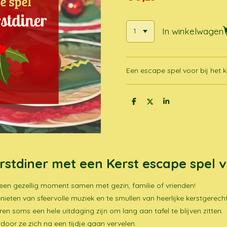
In winkelwagen
Een escape spel voor bij het k
D
D
S
e
e
h
l
e
a
e
l
r
n
e
erstdiner met een Kerst escape spel 
r een gezellig moment samen met gezin, familie of vrienden!
 genieten van sfeervolle muziek en te smullen van heerlijke kerstgerech
en soms een hele uitdaging zijn om lang aan tafel te blijven zitten.
rdoor ze zich na een tijdje gaan vervelen.