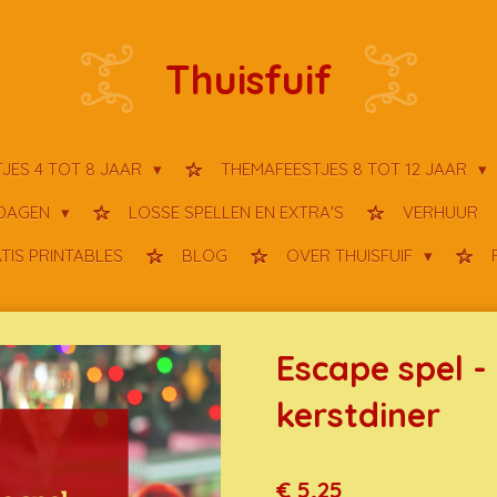
Thuisfuif
JES 4 TOT 8 JAAR
THEMAFEESTJES 8 TOT 12 JAAR
TDAGEN
LOSSE SPELLEN EN EXTRA'S
VERHUUR
TIS PRINTABLES
BLOG
OVER THUISFUIF
Escape spel -
kerstdiner
€ 5,25