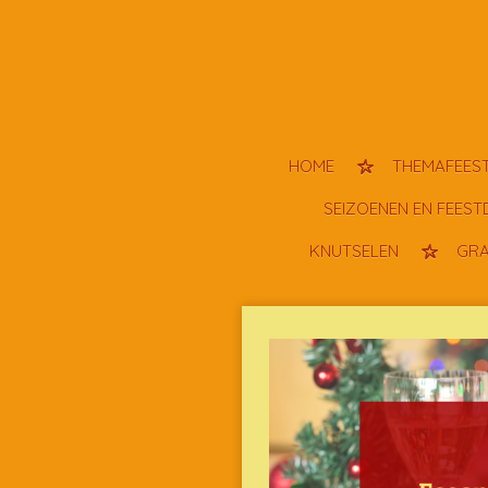
Ga
direct
naar
de
hoofdinhoud
HOME
THEMAFEEST
SEIZOENEN EN FEES
KNUTSELEN
GRA