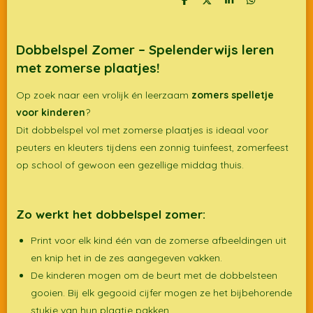
D
D
S
D
e
e
h
e
l
e
a
l
e
l
r
e
n
e
n
Dobbelspel Zomer – Spelenderwijs leren
met zomerse plaatjes!
Op zoek naar een vrolijk én leerzaam
zomers spelletje
voor kinderen
?
Dit dobbelspel vol met zomerse plaatjes is ideaal voor
peuters en kleuters tijdens een zonnig tuinfeest, zomerfeest
op school of gewoon een gezellige middag thuis.
Zo werkt het dobbelspel zomer:
Print voor elk kind één van de zomerse afbeeldingen uit
en knip het in de zes aangegeven vakken.
De kinderen mogen om de beurt met de dobbelsteen
gooien. Bij elk gegooid cijfer mogen ze het bijbehorende
stukje van hun plaatje pakken.