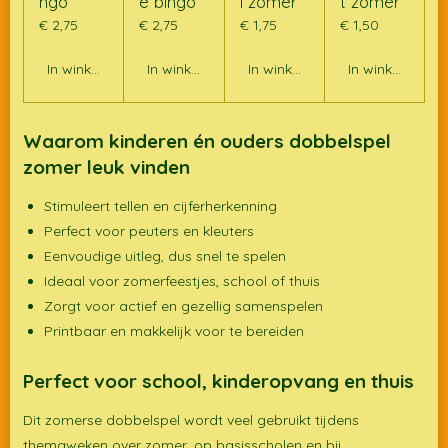
ngo
e bingo
l zomer
t zomer
€ 2,75
€ 2,75
€ 1,75
€ 1,50
In winkelwagen
In winkelwagen
In winkelwagen
In winkelwagen
Waarom kinderen én ouders dobbelspel
zomer leuk vinden
Stimuleert tellen en cijferherkenning
Perfect voor peuters en kleuters
Eenvoudige uitleg, dus snel te spelen
Ideaal voor zomerfeestjes, school of thuis
Zorgt voor actief en gezellig samenspelen
Printbaar en makkelijk voor te bereiden
Perfect voor school, kinderopvang en thuis
Dit zomerse dobbelspel wordt veel gebruikt tijdens
themaweken over zomer, op basisscholen en bij