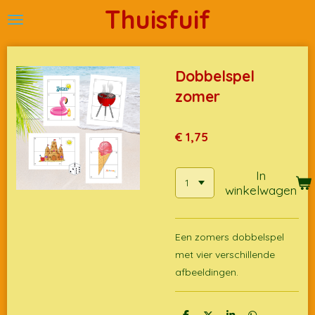
Thuisfuif
Ga
direct
naar
de
Dobbelspel
hoofdinhoud
zomer
€ 1,75
In
winkelwagen
Een zomers dobbelspel
met vier verschillende
afbeeldingen.