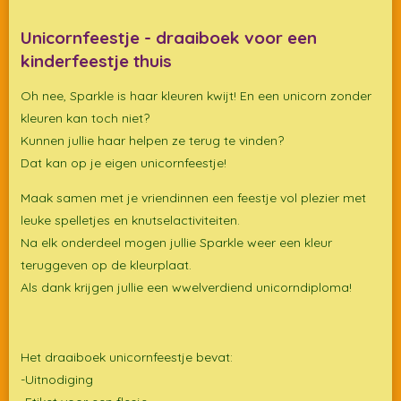
l
e
a
l
e
l
r
e
n
e
n
Unicornfeestje - draaiboek voor een
kinderfeestje thuis
Oh nee, Sparkle is haar kleuren kwijt! En een unicorn zonder
kleuren kan toch niet?
Kunnen jullie haar helpen ze terug te vinden?
Dat kan op je eigen unicornfeestje!
Maak samen met je vriendinnen een feestje vol plezier met
leuke spelletjes en knutselactiviteiten.
Na elk onderdeel mogen jullie Sparkle weer een kleur
teruggeven op de kleurplaat.
Als dank krijgen jullie een wwelverdiend unicorndiploma!
Het draaiboek unicornfeestje bevat:
-Uitnodiging