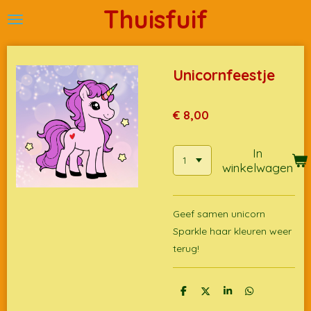
Thuisfuif
Ga
direct
naar
de
Unicornfeestje
hoofdinhoud
€ 8,00
In
winkelwagen
Geef samen unicorn
Sparkle haar kleuren weer
terug!
D
D
S
D
e
e
h
e