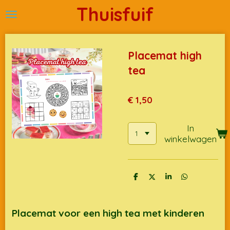
Thuisfuif
Ga
direct
naar
de
Placemat high
hoofdinhoud
tea
€ 1,50
In
winkelwagen
D
D
S
D
e
e
h
e
l
e
a
l
e
l
r
e
n
e
n
Placemat voor een high tea met kinderen