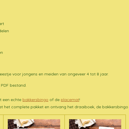
art
delen
en
feestje voor jongens en meiden van ongeveer 4 tot 8 jaar.
s PDF bestand.
t een echte
bakkersbingo
of de
placemat
!
met het complete pakket en ontvang het draaiboek, de bakkersbingo