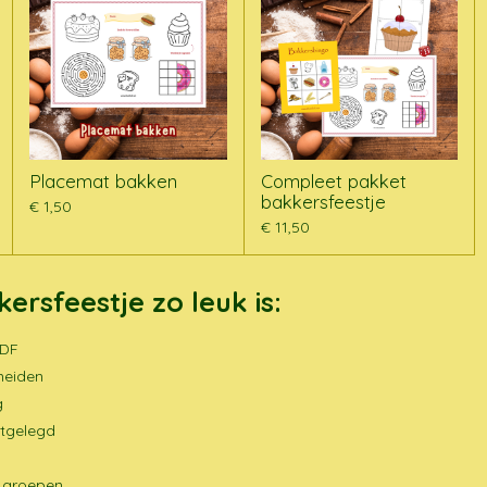
Placemat bakken
Compleet pakket
bakkersfeestje
€ 1,50
€ 11,50
rsfeestje zo leuk is:
PDF
meiden
g
itgelegd
e groepen