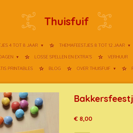
Thuisfuif
JES 4 TOT 8 JAAR
THEMAFEESTJES 8 TOT 12 JAAR
TDAGEN
LOSSE SPELLEN EN EXTRA'S
VERHUUR
TIS PRINTABLES
BLOG
OVER THUISFUIF
Bakkersfeest
€ 8,00