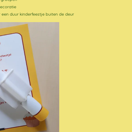
decoratie
 een duur kinderfeestje buiten de deur