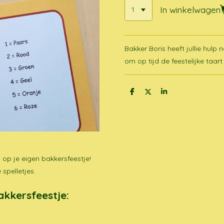
In winkelwagen
Bakker Boris heeft jullie hulp 
om op tijd de feestelijke taart 
D
D
S
e
e
h
l
e
a
e
l
r
n
e
 op je eigen bakkersfeestje!
 spelletjes.
akkersfeestje: