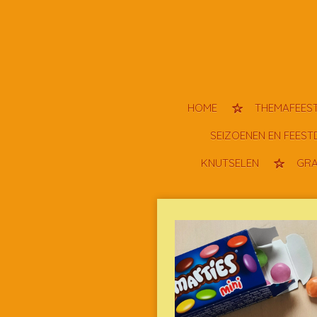
Ga
direct
naar
de
hoofdinhoud
HOME
THEMAFEEST
SEIZOENEN EN FEES
KNUTSELEN
GRA