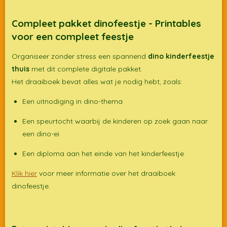
l
e
a
l
e
l
r
e
n
e
n
Compleet pakket dinofeestje - Printables
voor een compleet feestje
Organiseer zonder stress een spannend
dino kinderfeestje
thuis
met dit complete digitale pakket.
Het draaiboek bevat alles wat je nodig hebt, zoals:
Een uitnodiging in dino-thema
Een speurtocht waarbij de kinderen op zoek gaan naar
een dino-ei
Een diploma aan het einde van het kinderfeestje
Klik hier
voor meer informatie over het draaiboek
dinofeestje.