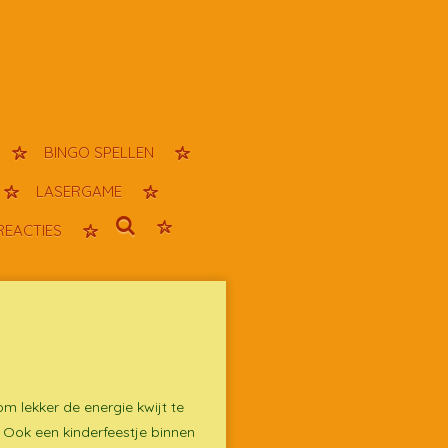
BINGO SPELLEN
LASERGAME
REACTIES
m lekker de energie kwijt te
? Ook een kinderfeestje binnen