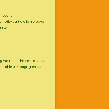
mfeestje!
sumptiekaart die je hierboven
rinken!
ng voor een filmfeestje en een
rintable uitnodiging en een