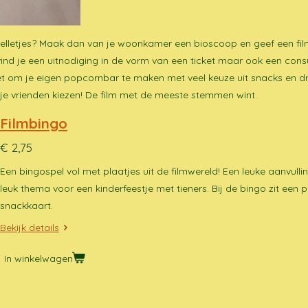
 spelletjes? Maak dan van je woonkamer een bioscoop en geef een fil
 vind je een uitnodiging in de vorm van een ticket maar ook een con
 het om je eigen popcornbar te maken met veel keuze uit snacks en d
at je vrienden kiezen! De film met de meeste stemmen wint.
Filmbingo
€ 2,75
Een bingospel vol met plaatjes uit de filmwereld! Een leuke aanvulli
leuk thema voor een kinderfeestje met tieners. Bij de bingo zit een p
snackkaart.
Bekijk details
In winkelwagen