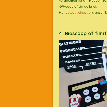
verdachtenlijst af. Hebben z
QR-code of via de brief.
Het
detectivefeestje
is geschik
4. Bioscoop of filmf