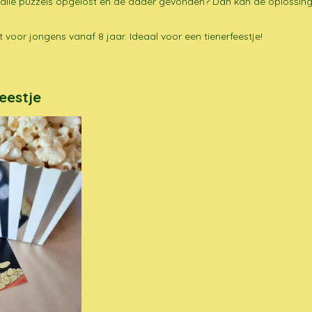
e alle puzzels opgelost en de dader gevonden? Dan kan de oplossin
t voor jongens vanaf 8 jaar. Ideaal voor een tienerfeestje!
eestje