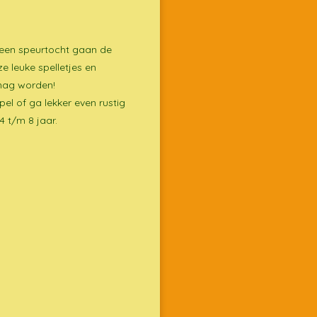
t een speurtocht gaan de
e leuke spelletjes en
 mag worden!
pel of ga lekker even rustig
4 t/m 8 jaar.