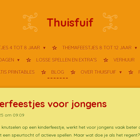
Thuisfuif
JES 4 TOT 8 JAAR
THEMAFEESTJES 8 TOT 12 JAAR
TDAGEN
LOSSE SPELLEN EN EXTRA'S
VERHUUR
TIS PRINTABLES
BLOG
OVER THUISFUIF
derfeestjes voor jongens
025 om 09:09
knutselen op een kinderfeestje, werkt het voor jongens vaak beter o
 een speurtocht of actieve spellen. Maar wat doe je als het regent