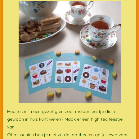
Heb je zin in een gezellig en zoet meidenfeestje die je
gewoon in huis kunt vieren? Maak er een high tea feestje
van!
Of misschien ben je niet zo dol op thee en ga je liever voor