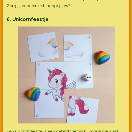
Zorg jij voor leuke bingoprijsjes?
6. Unicornfeestje
Een unicornfeestje is een geliefd thema bij jonge meisjes!