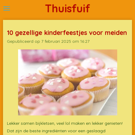
Thuisfuif
Ga
direct
naar
de
10 gezellige kinderfeestjes voor meiden
hoofdinhoud
Gepubliceerd op 7 februari 2025 om 16:27
Lekker samen bijkletsen, veel lol maken en lekker genieten!
Dat zijn de beste ingrediënten voor een geslaagd