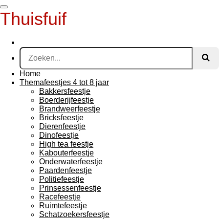
Ga
Thuisfuif
direct
naar
de
hoofdinhoud
Home
Themafeestjes 4 tot 8 jaar
Bakkersfeestje
Boerderijfeestje
Brandweerfeestje
Bricksfeestje
Dierenfeestje
Dinofeestje
High tea feestje
Kabouterfeestje
Onderwaterfeestje
Paardenfeestje
Politiefeestje
Prinsessenfeestje
Racefeestje
Ruimtefeestje
Schatzoekersfeestje