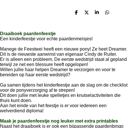
D
D
S
D
e
e
h
e
l
e
a
l
e
l
r
e
n
e
n
Draaiboek paardenfeestje
Een kinderfeestje voor echte paardenmeisjes!
Manege de Feestwei heeft een nieuwe pony! Ze heet Dreamer.
Dit is de nieuwste aanwinst van eigenaar Cindy de Ruiter.
Er is alleen een probleem. De eerste wedstrijd staat al gepland
terwijl ze net een blessure heeft opgelopen!
Willen jullie haar helpen Dreamer te verzorgen en voor te
bereiden op haar eerste wedstrijd?
Ga samen tijdens het kinderfeestje aan de slag om de checklist
voor de ponyverzorging af te strepen!
Dit doen jullie met leuke spelletjes en knutselactiviteiten die
thuis kunt doen.
Aan het einde van het feestje is er voor iedereen een
welverdiend diploma!
Maak je paardenfeestje nog leuker met extra printables
Naast het draaiboek is er ook een bijpassende paardenbingo