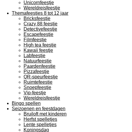
Unicornfeestje
Wereldreisfeestje
Themafeestjes 8 tot 12 jaar
Bricksfeestje
Crazy 88 feestje
Detectivefeestje
Escapefeestje
Filmfeestje
High tea feestje
Kawaii feestje
Labfeestje
Natuurfeestje
Paardenfeestje
Pizzafeestje
QR-speurfeestje
Ruimtefeestje
Snoepfeestje
Vip-feestje
Wereldreisfeestje
Bingo spellen
Seizoenen en feestdagen
Bruiloft met kinderen
Herfst spelletjes
Lente spelletjes
Koningsdag