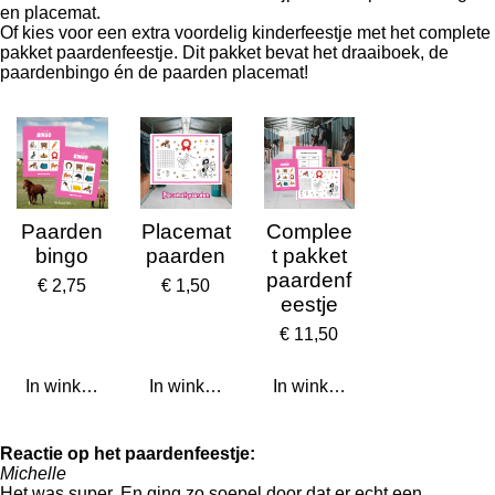
en placemat.
Of kies voor een extra voordelig kinderfeestje met het complete
pakket paardenfeestje. Dit pakket bevat het draaiboek, de
paardenbingo én de paarden placemat!
Paarden
Placemat
Complee
bingo
paarden
t pakket
paardenf
€ 2,75
€ 1,50
eestje
€ 11,50
In winkelwagen
In winkelwagen
In winkelwagen
Reactie op het paardenfeestje:
Michelle
Het was super. En ging zo soepel door dat er echt een