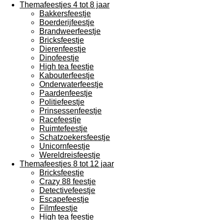
Themafeestjes 4 tot 8 jaar
Bakkersfeestje
Boerderijfeestje
Brandweerfeestje
Bricksfeestje
Dierenfeestje
Dinofeestje
High tea feestje
Kabouterfeestje
Onderwaterfeestje
Paardenfeestje
Politiefeestje
Prinsessenfeestje
Racefeestje
Ruimtefeestje
Schatzoekersfeestje
Unicornfeestje
Wereldreisfeestje
Themafeestjes 8 tot 12 jaar
Bricksfeestje
Crazy 88 feestje
Detectivefeestje
Escapefeestje
Filmfeestje
High tea feestje