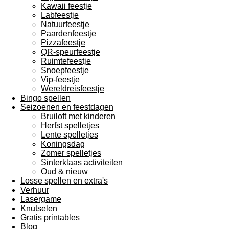
Kawaii feestje
Labfeestje
Natuurfeestje
Paardenfeestje
Pizzafeestje
QR-speurfeestje
Ruimtefeestje
Snoepfeestje
Vip-feestje
Wereldreisfeestje
Bingo spellen
Seizoenen en feestdagen
Bruiloft met kinderen
Herfst spelletjes
Lente spelletjes
Koningsdag
Zomer spelletjes
Sinterklaas activiteiten
Oud & nieuw
Losse spellen en extra's
Verhuur
Lasergame
Knutselen
Gratis printables
Blog