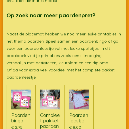
feesttafel die indruk maakt.
Op zoek naar meer paardenpret?
Naast de placemat hebben we nog meer leuke printables in
het thema paarden. Speel samen een paardenbingo of ga
voor een paardenfeestje vol met leuke spelletjes. In dit
draaiboek vind je printables zoals een uitnodiging,
verhaallijn met activiteiten, kleurplaat en een diploma.
Of ga voor extra veel voordeel met het complete pakket
paardenfeestje!
Paarden
Complee
Paarden
bingo
t pakket
feestje
paarden
€ 2,75
€ 8,00